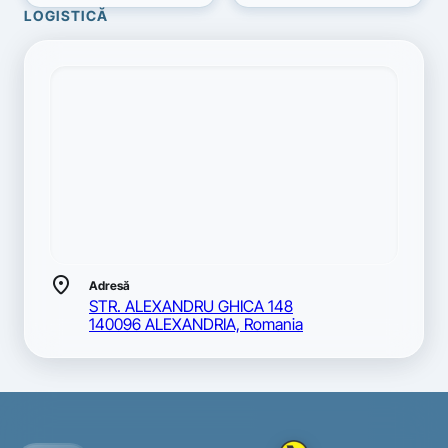
LOGISTICĂ
location_on
Adresă
STR. ALEXANDRU GHICA 148
140096 ALEXANDRIA, Romania