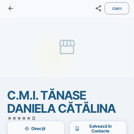
arrow_back
share
claim
storefront
C.M.I. TĂNASE
DANIELA CĂTĂLINA
star
star
star
star
star
0
Salvează în
directions
contact_page
Direcții
Contacte