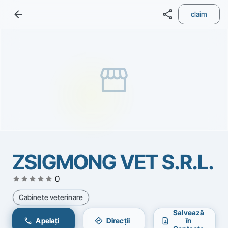
arrow_back
share
claim
storefront
ZSIGMONG VET S.R.L.
star
star
star
star
star
0
Cabinete veterinare
Salvează
call
directions
contact_page
Apelați
Direcții
în