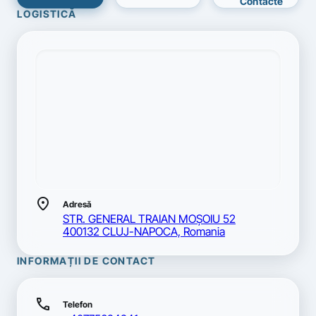
Contacte
LOGISTICĂ
location_on
Adresă
STR. GENERAL TRAIAN MOŞOIU 52
400132 CLUJ-NAPOCA, Romania
INFORMAȚII DE CONTACT
call
Telefon