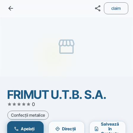
arrow_back
share
claim
storefront
FRIMUT U.T.B. S.A.
star
star
star
star
star
0
Confecţii metalice
Salvează
call
directions
contact_page
Apelați
Direcții
în