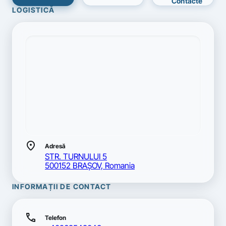
Contacte
LOGISTICĂ
location_on
Adresă
STR. TURNULUI 5
500152 BRAŞOV, Romania
INFORMAȚII DE CONTACT
call
Telefon