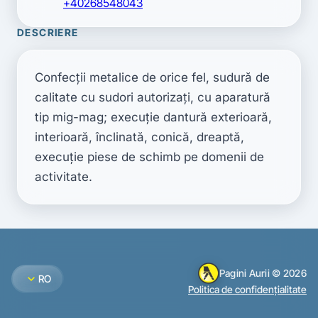
+40268548043
DESCRIERE
Confecţii metalice de orice fel, sudură de 
calitate cu sudori autorizaţi, cu aparatură 
tip mig-mag; execuţie dantură exterioară, 
interioară, înclinată, conică, dreaptă, 
execuţie piese de schimb pe domenii de 
activitate.
Pagini Aurii © 2026
expand_more
RO
Politica de confidențialitate