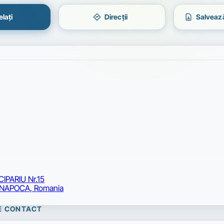
directions
contact_page
lați
Direcții
Salvează
CIPARIU Nr.15
NAPOCA, Romania
DE CONTACT