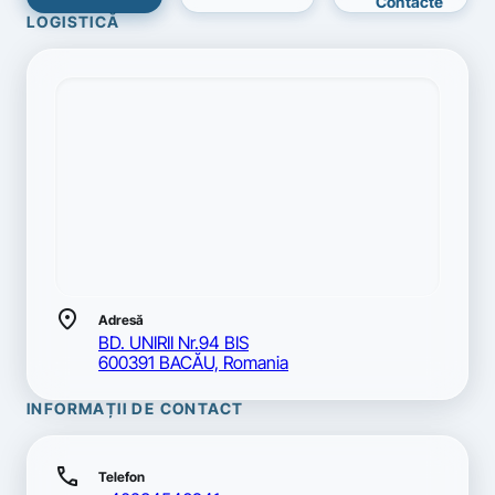
Contacte
LOGISTICĂ
location_on
Adresă
BD. UNIRII Nr.94 BIS
600391 BACĂU, Romania
INFORMAȚII DE CONTACT
call
Telefon