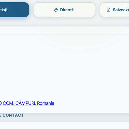
directions
contact_page
lați
Direcții
Salvează
0 COM. CÂMPURI, Romania
DE CONTACT