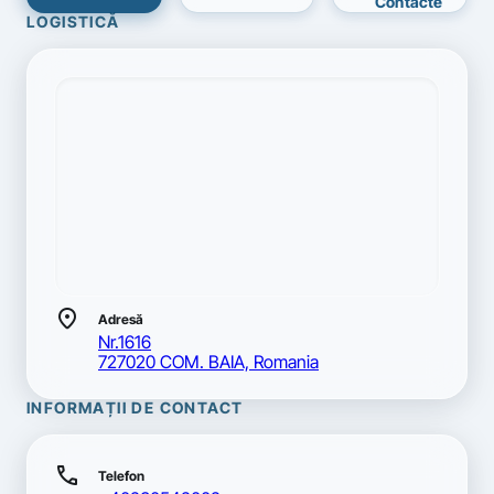
Contacte
LOGISTICĂ
location_on
Adresă
Nr.1616
727020 COM. BAIA, Romania
INFORMAȚII DE CONTACT
call
Telefon