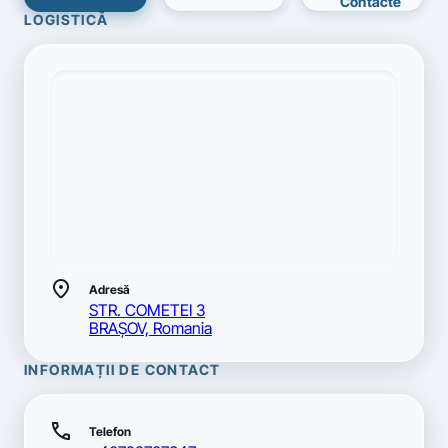
Contacte
LOGISTICĂ
location_on
Adresă
STR. COMETEI 3
BRAŞOV, Romania
INFORMAȚII DE CONTACT
call
Telefon