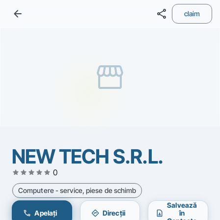
arrow_back
share
claim
storefront
NEW TECH S.R.L.
star
star
star
star
star
0
Computere - service, piese de schimb
Salvează
call
directions
contact_page
Apelați
Direcții
în