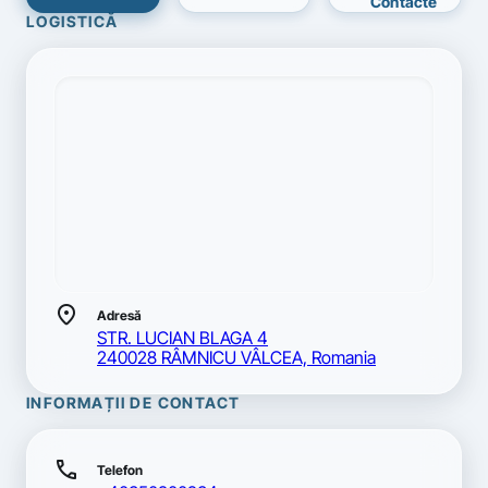
Contacte
LOGISTICĂ
location_on
Adresă
STR. LUCIAN BLAGA 4
240028 RÂMNICU VÂLCEA, Romania
INFORMAȚII DE CONTACT
call
Telefon