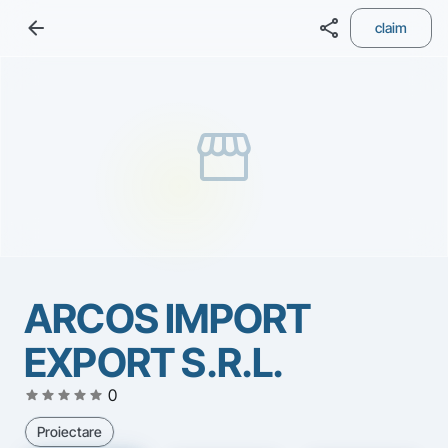
arrow_back
share
claim
storefront
ARCOS IMPORT
EXPORT S.R.L.
star
star
star
star
star
0
Proiectare