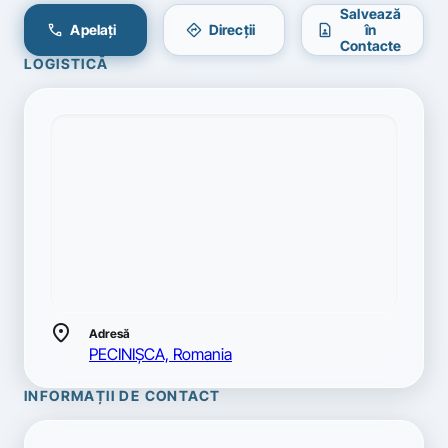
Salvează
call
directions
contact_page
Apelați
Direcții
în
Contacte
LOGISTICĂ
location_on
Adresă
PECINIŞCA, Romania
INFORMAȚII DE CONTACT