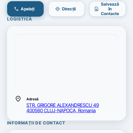
Salvează
call
directions
contact_page
Apelați
Direcții
în
Contacte
LOGISTICĂ
location_on
Adresă
STR. GRIGORE ALEXANDRESCU 49
400560 CLUJ-NAPOCA, Romania
INFORMAȚII DE CONTACT