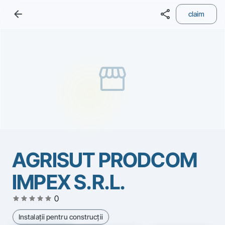
arrow_back
share
claim
storefront
AGRISUT PRODCOM
IMPEX S.R.L.
star
star
star
star
star
0
Instalaţii pentru construcţii