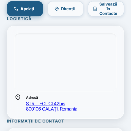
Salvează
call
directions
contact_page
Apelați
Direcții
în
Contacte
LOGISTICĂ
location_on
Adresă
STR. TECUCI 42bis
800106 GALAŢI, Romania
INFORMAȚII DE CONTACT