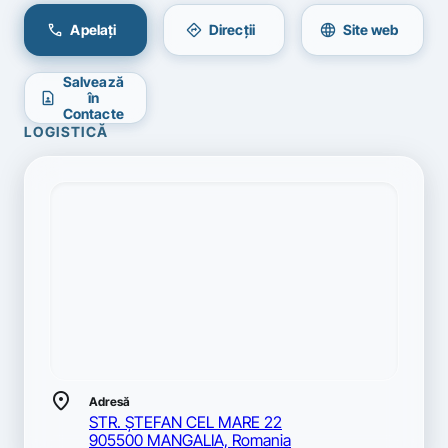
call
directions
language
Apelați
Direcții
Site web
Salvează
contact_page
în
Contacte
LOGISTICĂ
location_on
Adresă
STR. ŞTEFAN CEL MARE 22
905500 MANGALIA, Romania