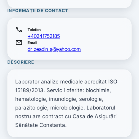
INFORMAȚII DE CONTACT
call
Telefon
+40241752185
mail
Email
dr_zeadin_s@yahoo.com
DESCRIERE
Laborator analize medicale acreditat ISO 
15189/2013. Servicii oferite: biochimie, 
hematologie, imunologie, serologie, 
parazitologie, microbiologie. Laboratorul 
nostru are contract cu Casa de Asigurări 
Sănătate Constanta.