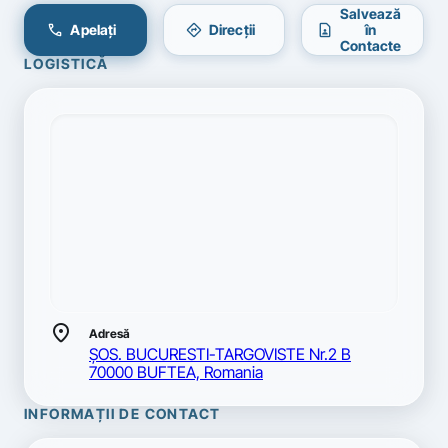
Salvează
call
directions
contact_page
Apelați
Direcții
în
Contacte
LOGISTICĂ
location_on
Adresă
ŞOS. BUCURESTI-TARGOVISTE Nr.2 B
70000 BUFTEA, Romania
INFORMAȚII DE CONTACT