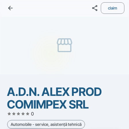
arrow_back
share
claim
storefront
A.D.N. ALEX PROD
COMIMPEX SRL
star
star
star
star
star
0
Automobile - service, asistenţă tehnică