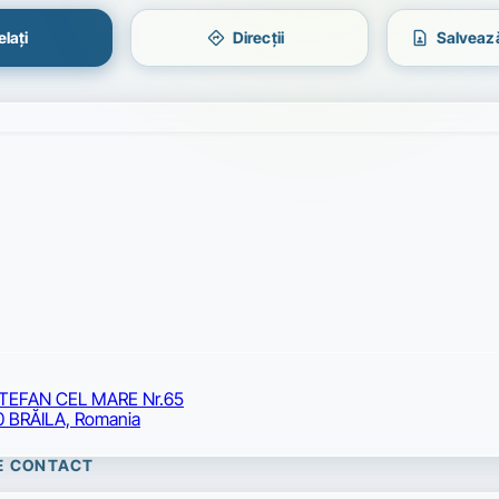
directions
contact_page
lați
Direcții
Salvează
STEFAN CEL MARE Nr.65
0 BRĂILA, Romania
DE CONTACT