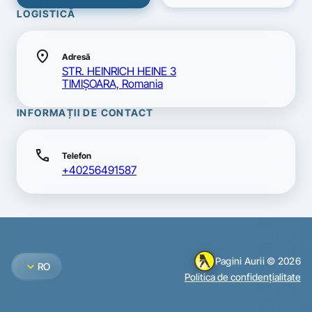
LOGISTICĂ
location_on
Adresă
STR. HEINRICH HEINE 3
TIMIŞOARA, Romania
INFORMAȚII DE CONTACT
call
Telefon
+40256491587
Pagini Aurii © 2026
expand_more
RO
Politica de confidențialitate