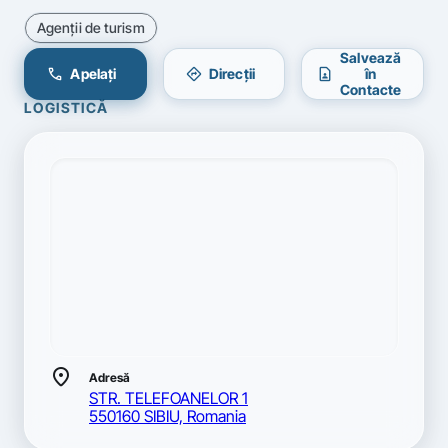
Agenţii de turism
Salvează
call
directions
contact_page
Apelați
Direcții
în
Contacte
LOGISTICĂ
location_on
Adresă
STR. TELEFOANELOR 1
550160 SIBIU, Romania