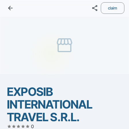
arrow_back
share
claim
storefront
EXPOSIB
INTERNATIONAL
TRAVEL S.R.L.
star
star
star
star
star
0