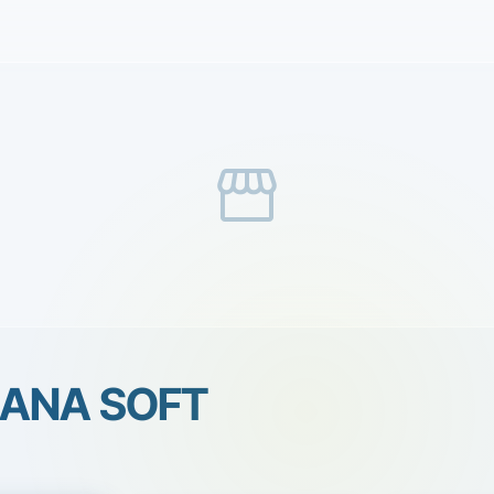
storefront
IANA SOFT