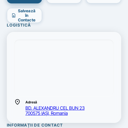
Salvează
contact_page
în
Contacte
LOGISTICĂ
location_on
Adresă
BD. ALEXANDRU CEL BUN 23
700575 IAŞI, Romania
INFORMAȚII DE CONTACT