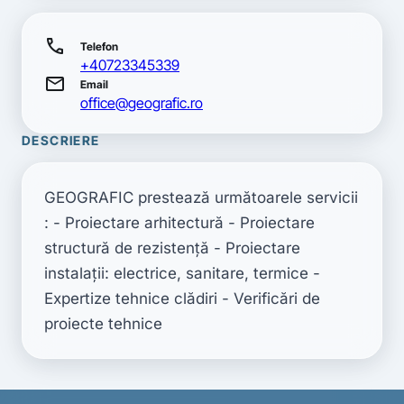
call
Telefon
+40723345339
mail
Email
office@geografic.ro
DESCRIERE
GEOGRAFIC prestează următoarele servicii 
: - Proiectare arhitectură - Proiectare 
structură de rezistență - Proiectare 
instalații: electrice, sanitare, termice - 
Expertize tehnice clădiri - Verificări de 
proiecte tehnice