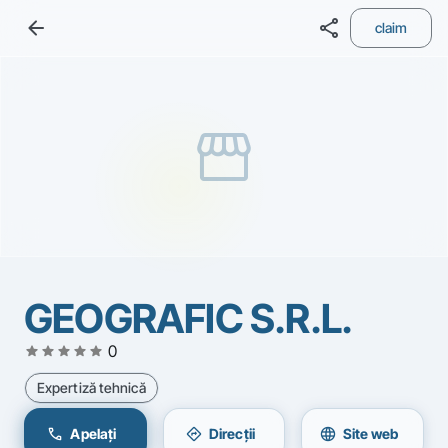
arrow_back
share
claim
storefront
GEOGRAFIC S.R.L.
star
star
star
star
star
0
Expertiză tehnică
call
directions
language
Apelați
Direcții
Site web