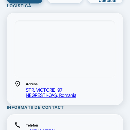
Contacte
LOGISTICĂ
location_on
Adresă
STR. VICTORIEI 97
NEGREŞTI-OAŞ, Romania
INFORMAȚII DE CONTACT
call
Telefon