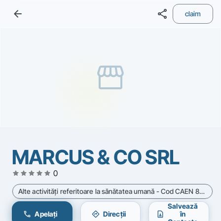
arrow_back
share
claim
storefront
MARCUS & CO SRL
star
star
star
star
star
0
Alte activităţi referitoare la sănătatea umană - Cod CAEN 8690
Salvează
call
directions
contact_page
Apelați
Direcții
în