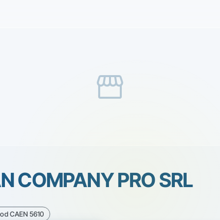
storefront
AN COMPANY PRO SRL
Cod CAEN 5610