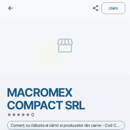
arrow_back
share
claim
storefront
MACROMEX
COMPACT SRL
star
star
star
star
star
0
Comerţ cu ridicata al cărnii si produselor din carne - Cod CAEN 4632