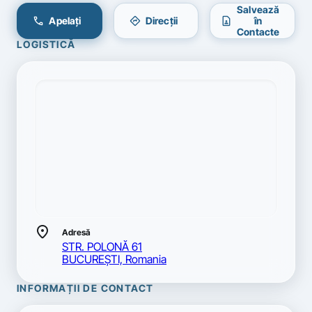
Salvează
call
directions
contact_page
Apelați
Direcții
în
Contacte
LOGISTICĂ
location_on
Adresă
STR. POLONĂ 61
BUCUREŞTI, Romania
INFORMAȚII DE CONTACT