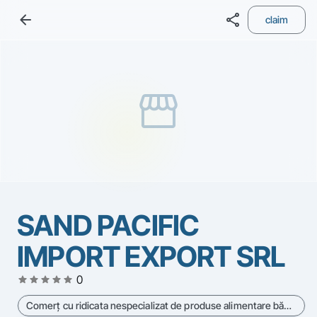
arrow_back
share
claim
storefront
SAND PACIFIC
IMPORT EXPORT SRL
star
star
star
star
star
0
Comerţ cu ridicata nespecializat de produse alimentare băuturi si tutun - Cod CAEN 4639