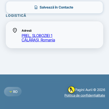
contact_page
Salvează în Contacte
LOGISTICĂ
location_on
Adresă
PREL. SLOBOZIEI 1
CĂLĂRAŞI, Romania
Pagini Aurii © 2026
expand_more
RO
Politica de confidențialitate