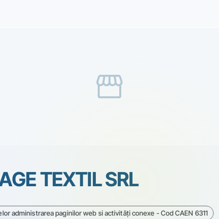
storefront
GE TEXTIL SRL
elor administrarea paginilor web si activităţi conexe - Cod CAEN 6311