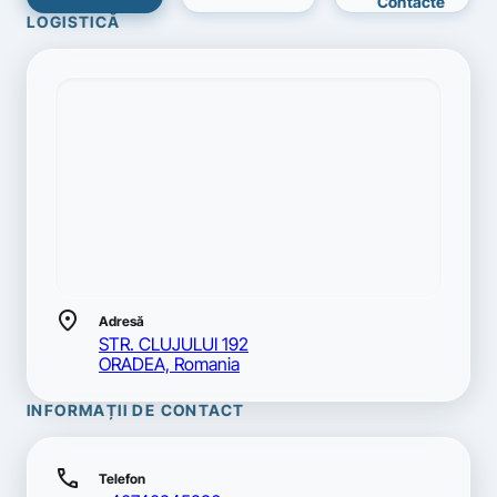
Contacte
LOGISTICĂ
location_on
Adresă
STR. CLUJULUI 192
ORADEA, Romania
INFORMAȚII DE CONTACT
call
Telefon