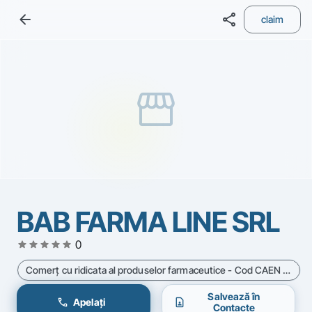
arrow_back
share
claim
storefront
BAB FARMA LINE SRL
star
star
star
star
star
0
Comerţ cu ridicata al produselor farmaceutice - Cod CAEN 4646
Salvează în
call
contact_page
Apelați
Contacte