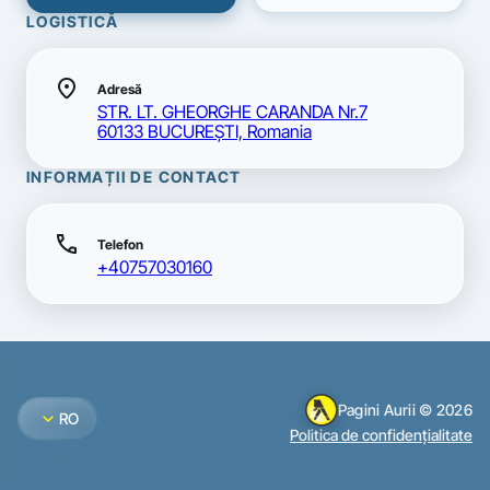
LOGISTICĂ
location_on
Adresă
STR. LT. GHEORGHE CARANDA Nr.7
60133 BUCUREŞTI, Romania
INFORMAȚII DE CONTACT
call
Telefon
+40757030160
Pagini Aurii © 2026
expand_more
RO
Politica de confidențialitate