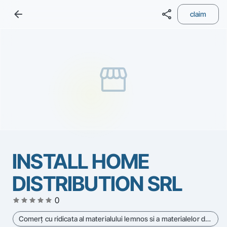
arrow_back
share
claim
storefront
INSTALL HOME
DISTRIBUTION SRL
star
star
star
star
star
0
Comerţ cu ridicata al materialului lemnos si a materialelor de construcţie si echipamentelor sanitare - Cod CAEN 4673