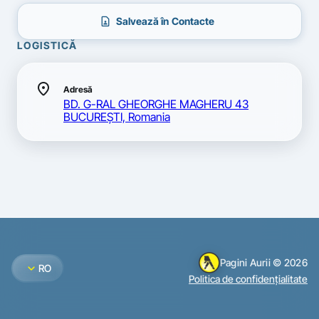
contact_page
Salvează în Contacte
LOGISTICĂ
location_on
Adresă
BD. G-RAL GHEORGHE MAGHERU 43
BUCUREŞTI, Romania
Pagini Aurii © 2026
expand_more
RO
Politica de confidențialitate