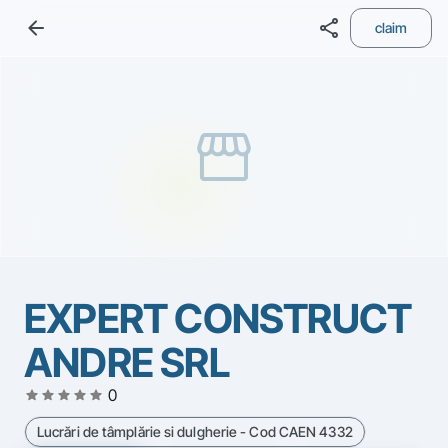
arrow_back
share
claim
storefront
EXPERT CONSTRUCT
ANDRE SRL
star
star
star
star
star
0
Lucrări de tâmplărie si dulgherie - Cod CAEN 4332