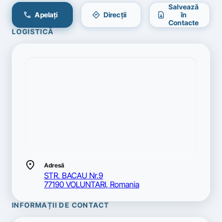
Salvează
call
directions
contact_page
Apelați
Direcții
în
Contacte
LOGISTICĂ
location_on
Adresă
STR. BACAU Nr.9
77190 VOLUNTARI, Romania
INFORMAȚII DE CONTACT