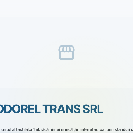
storefront
ODOREL TRANS SRL