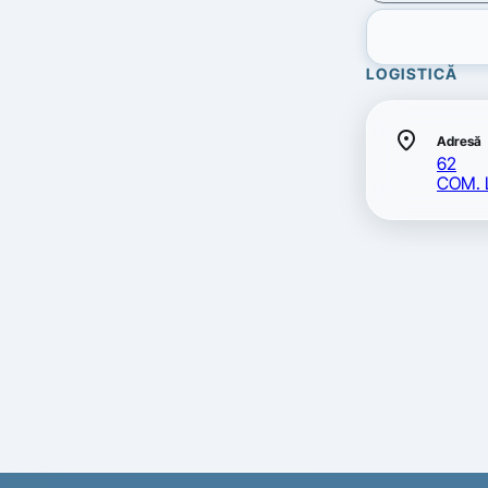
LOGISTICĂ
location_on
Adresă
62
COM. 