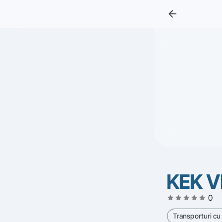
arrow_back
KEK V
star
star
star
star
star
0
Transporturi cu