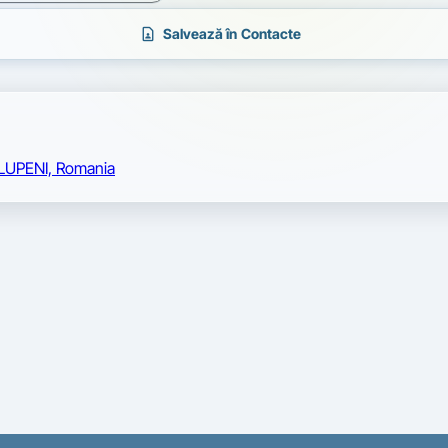
contact_page
Salvează în Contacte
LUPENI, Romania