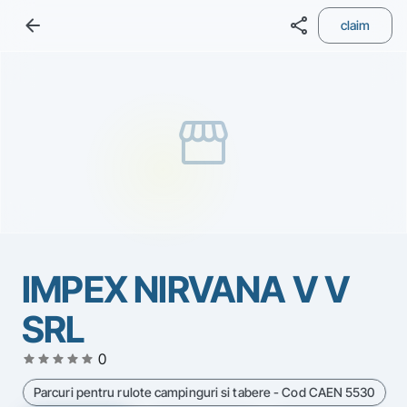
arrow_back
share
claim
storefront
IMPEX NIRVANA V V
SRL
star
star
star
star
star
0
Parcuri pentru rulote campinguri si tabere - Cod CAEN 5530