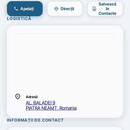
Salvează
call
directions
contact_page
Apelați
Direcții
în
Contacte
LOGISTICĂ
location_on
Adresă
AL. BALADEI 9
PIATRA NEAMŢ, Romania
INFORMAȚII DE CONTACT