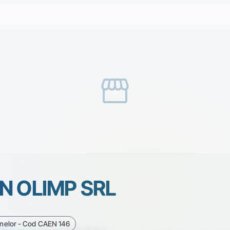
storefront
N OLIMP SRL
inelor - Cod CAEN 146