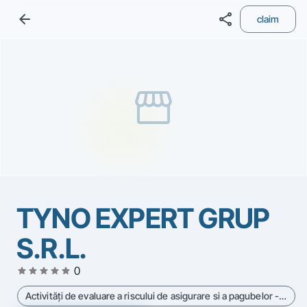
arrow_back
share
claim
storefront
TYNO EXPERT GRUP
S.R.L.
star
star
star
star
star
0
Activităţi de evaluare a riscului de asigurare si a pagubelor - Cod CAEN 6621