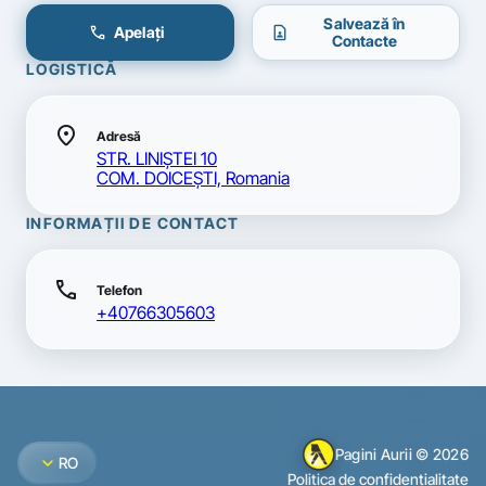
Salvează în
call
contact_page
Apelați
Contacte
LOGISTICĂ
location_on
Adresă
STR. LINIŞTEI 10
COM. DOICEŞTI, Romania
INFORMAȚII DE CONTACT
call
Telefon
+40766305603
Pagini Aurii © 2026
expand_more
RO
Politica de confidențialitate