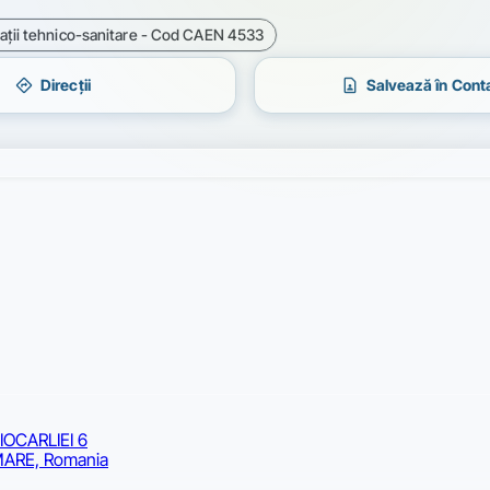
alaţii tehnico-sanitare - Cod CAEN 4533
directions
contact_page
Direcții
Salvează în Cont
IOCARLIEI 6
MARE, Romania