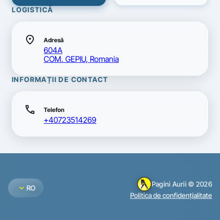
LOGISTICĂ
location_on
Adresă
604A
COM. GEPIU, Romania
INFORMAȚII DE CONTACT
call
Telefon
+40723514269
Pagini Aurii © 2026
expand_more
RO
Politica de confidențialitate