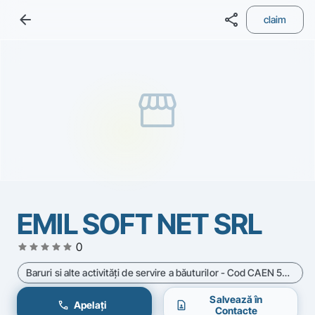
arrow_back
share
claim
storefront
EMIL SOFT NET SRL
star
star
star
star
star
0
Baruri si alte activităţi de servire a băuturilor - Cod CAEN 5630
Salvează în
call
contact_page
Apelați
Contacte