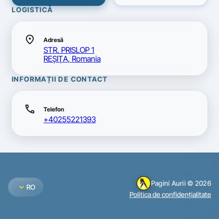
LOGISTICĂ
location_on
Adresă
STR. PRISLOP 1
REŞIŢA, Romania
INFORMAȚII DE CONTACT
call
Telefon
+40255221393
Pagini Aurii © 2026
expand_more
RO
Politica de confidențialitate