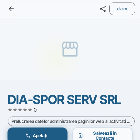
arrow_back
share
claim
storefront
DIA-SPOR SERV SRL
star
star
star
star
star
0
Prelucrarea datelor administrarea paginilor web si activităţi conexe - Cod CAEN 6311
Salvează în
call
contact_page
Apelați
Contacte