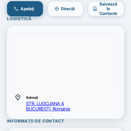
Salvează
call
directions
contact_page
Apelați
Direcții
în
Contacte
LOGISTICĂ
location_on
Adresă
STR. LUGOJANA 4
BUCUREŞTI, Romania
INFORMAȚII DE CONTACT