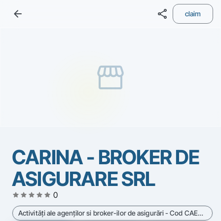
arrow_back
share
claim
storefront
CARINA - BROKER DE
ASIGURARE SRL
star
star
star
star
star
0
Activităţi ale agenţilor si broker-ilor de asigurări - Cod CAEN 6622