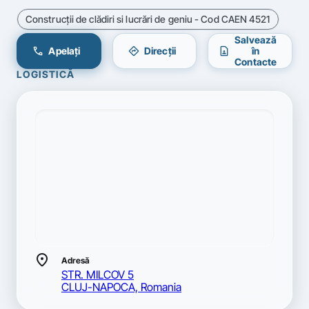
Construcţii de clădiri si lucrări de geniu - Cod CAEN 4521
Salvează
call
directions
contact_page
Apelați
Direcții
în
Contacte
LOGISTICĂ
location_on
Adresă
STR. MILCOV 5
CLUJ-NAPOCA, Romania