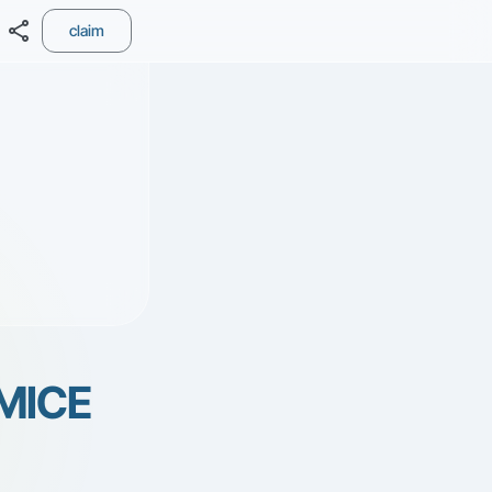
share
claim
MICE