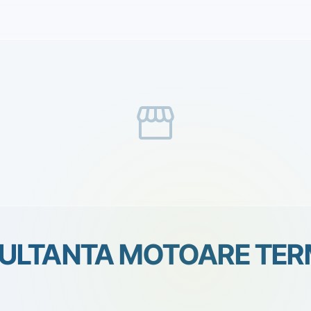
storefront
ULTANTA MOTOARE TER