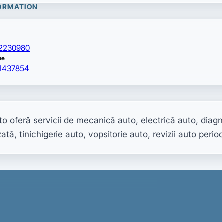
ORMATION
2230980
hone
ne
1437854
to oferă servicii de mecanică auto, electrică auto, diagn
tă, tinichigerie auto, vopsitorie auto, revizii auto perio