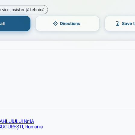
rvice, asistenţă tehnică
directions
contact_page
all
Directions
Save t
AHLUIULUI Nr.1A
 BUCUREŞTI, Romania