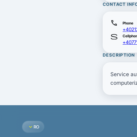
CONTACT INF
call
Phone
+4021
smartp
Cellpho
+4077
DESCRIPTION
Service au
computeriza
expand_more
RO