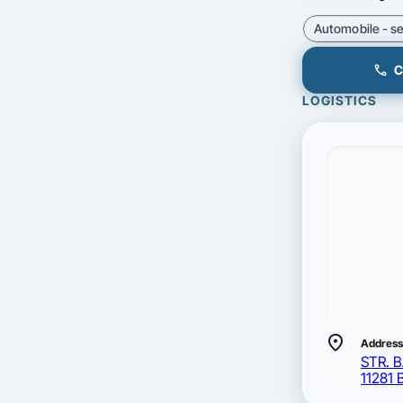
Automobile - se
call
C
LOGISTICS
location_on
Address
STR. B
11281