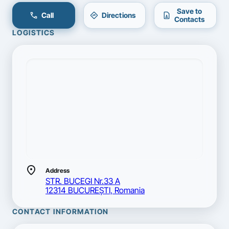
Save to
call
directions
contact_page
Call
Directions
Contacts
LOGISTICS
location_on
Address
STR. BUCEGI Nr.33 A
12314 BUCUREŞTI, Romania
CONTACT INFORMATION