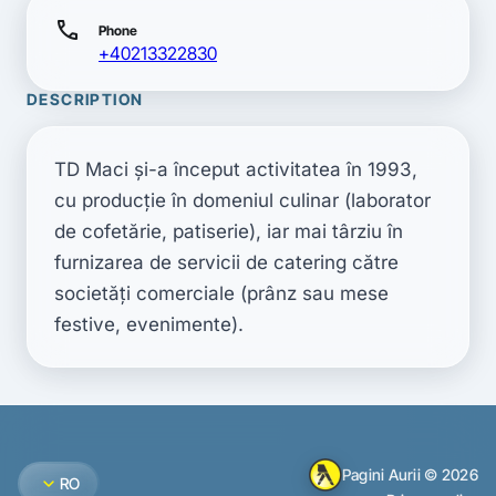
call
Phone
+40213322830
DESCRIPTION
TD Maci şi-a început activitatea în 1993, 
cu producţie în domeniul culinar (laborator 
de cofetărie, patiserie), iar mai târziu în 
furnizarea de servicii de catering către 
societăţi comerciale (prânz sau mese 
festive, evenimente).
Pagini Aurii © 2026
expand_more
RO