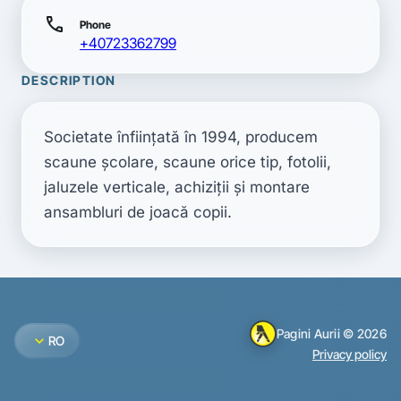
call
Phone
+40723362799
DESCRIPTION
Societate înfiinţată în 1994, producem 
scaune şcolare, scaune orice tip, fotolii, 
jaluzele verticale, achiziţii şi montare 
ansambluri de joacă copii.
Pagini Aurii © 2026
expand_more
RO
Privacy policy