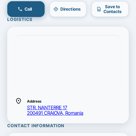
Save to
call
directions
contact_page
Call
Directions
Contacts
LOGISTICS
location_on
Address
STR. NANTERRE 17
200491 CRAIOVA, Romania
CONTACT INFORMATION