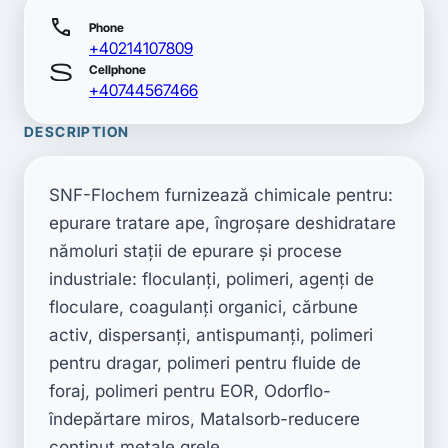
call
Phone
+40214107809
smartphone
Cellphone
+40744567466
DESCRIPTION
SNF-Flochem furnizează chimicale pentru: 
epurare tratare ape, îngroşare deshidratare 
nămoluri staţii de epurare şi procese 
industriale: floculanţi, polimeri, agenţi de 
floculare, coagulanţi organici, cărbune 
activ, dispersanţi, antispumanţi, polimeri 
pentru dragar, polimeri pentru fluide de 
foraj, polimeri pentru EOR, Odorflo-
îndepărtare miros, Matalsorb-reducere 
conţinut metale grele.