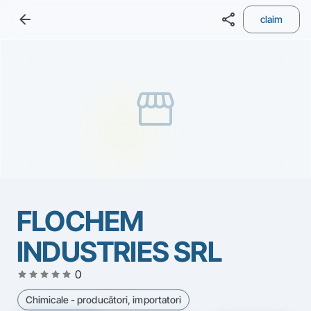
arrow_back
share
claim
storefront
FLOCHEM
INDUSTRIES SRL
star
star
star
star
star
0
Chimicale - producători, importatori