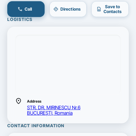
Save to
call
directions
contact_page
Call
Directions
Contacts
LOGISTICS
location_on
Address
STR. DR. MIRINESCU Nr.6
BUCUREŞTI, Romania
CONTACT INFORMATION