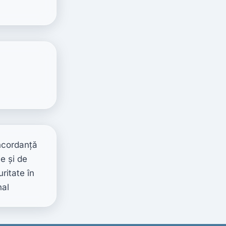
ncordanţă 
e şi de 
itate în 
nal