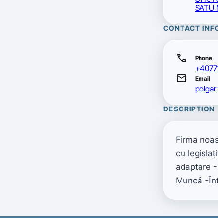
SATU 
CONTACT INF
call
Phone
+4077
mail
Email
polgar
DESCRIPTION
Firma noas
cu legislaţ
adaptare -P
Muncă -Înt