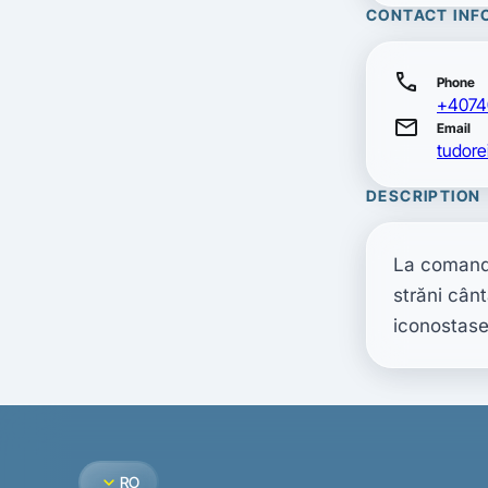
CONTACT INF
call
Phone
+4074
mail
Email
tudor
DESCRIPTION
La comandă
străni cânt
iconostase,
expand_more
RO