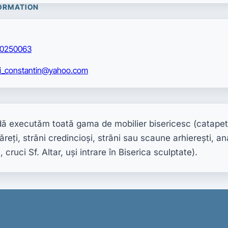
ORMATION
0250063
ei_constantin@yahoo.com
 executăm toată gama de mobilier bisericesc (catapet
ăreţi, străni credincioşi, străni sau scaune arhiereşti, ana
 cruci Sf. Altar, uşi intrare în Biserica sculptate).