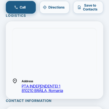
Save to
call
directions
contact_page
Call
Directions
Contacts
LOGISTICS
location_on
Address
PŢA INDEPENDENŢEI 1
810210 BRĂILA, Romania
CONTACT INFORMATION