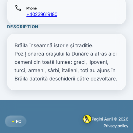
call
Phone
+40239619180
DESCRIPTION
Brăila înseamnă istorie şi tradiţie. 
Poziţionarea oraşului la Dunăre a atras aici 
oameni din toată lumea: greci, lipoveni, 
turci, armeni, sârbi, italieni, toţi au ajuns în 
Brăila datorită deschiderii către dezvoltare.
Pagini Aurii © 2026
expand_more
RO
Privacy policy