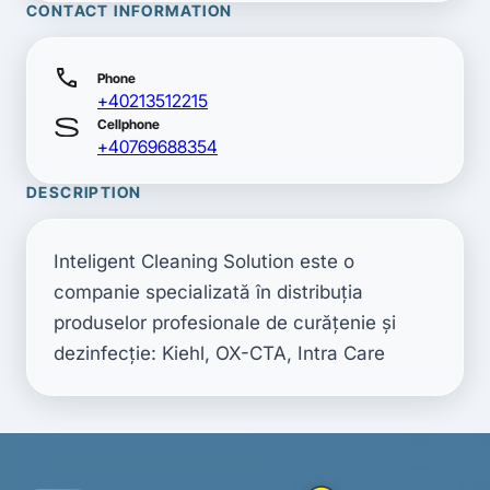
CONTACT INFORMATION
call
Phone
+40213512215
smartphone
Cellphone
+40769688354
DESCRIPTION
Inteligent Cleaning Solution este o 
companie specializată în distribuţia 
produselor profesionale de curăţenie şi 
dezinfecţie: Kiehl, OX-CTA, Intra Care