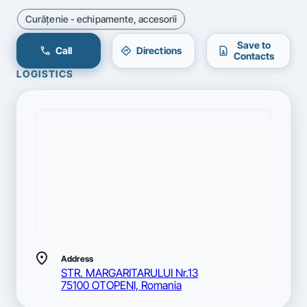
Curăţenie - echipamente, accesorii
Save to
call
directions
contact_page
Call
Directions
Contacts
LOGISTICS
location_on
Address
STR. MARGARITARULUI Nr.13
75100 OTOPENI, Romania