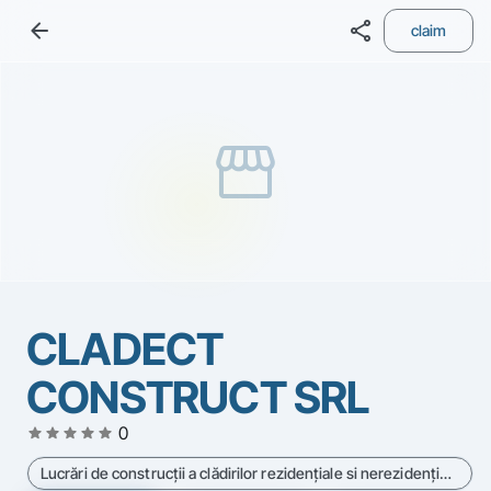
arrow_back
share
claim
storefront
CLADECT
CONSTRUCT SRL
star
star
star
star
star
0
Lucrări de construcţii a clădirilor rezidenţiale si nerezidenţiale - Cod CAEN 4120