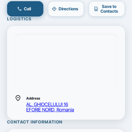
Save to
call
directions
contact_page
Call
Directions
Contacts
LOGISTICS
location_on
Address
AL. GHIOCELULUI 16
EFORIE NORD, Romania
CONTACT INFORMATION