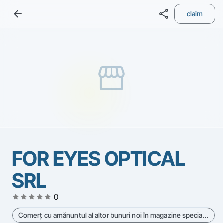
arrow_back
share
claim
storefront
FOR EYES OPTICAL
SRL
star
star
star
star
star
0
Comerţ cu amănuntul al altor bunuri noi în magazine specializate - Cod CAEN 4778