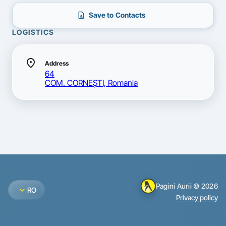
contact_page
Save to Contacts
LOGISTICS
location_on
Address
64
COM. CORNEŞTI, Romania
Pagini Aurii © 2026
expand_more
RO
Privacy policy