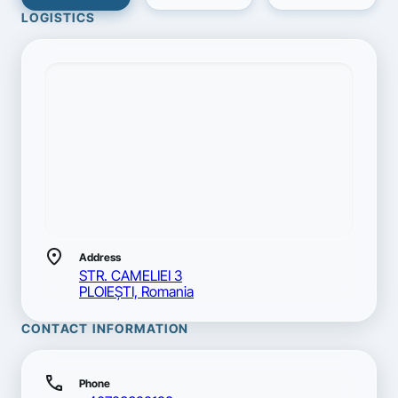
LOGISTICS
location_on
Address
STR. CAMELIEI 3
PLOIEŞTI, Romania
CONTACT INFORMATION
call
Phone