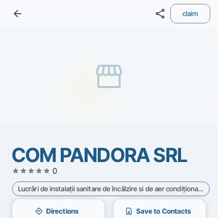
arrow_back
share
claim
storefront
COM PANDORA SRL
star
star
star
star
star
0
Lucrări de instalaţii sanitare de încălzire si de aer condiţionat - Cod CAEN 4322
directions
contact_page
Directions
Save to Contacts