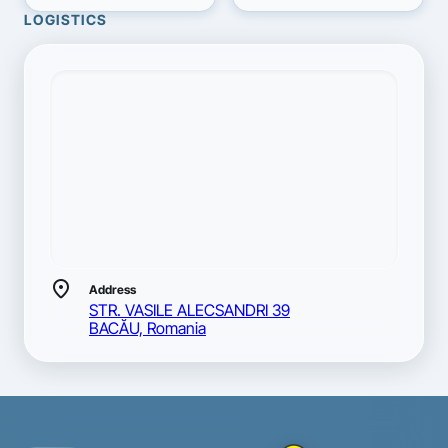
LOGISTICS
location_on
Address
STR. VASILE ALECSANDRI 39
BACĂU, Romania